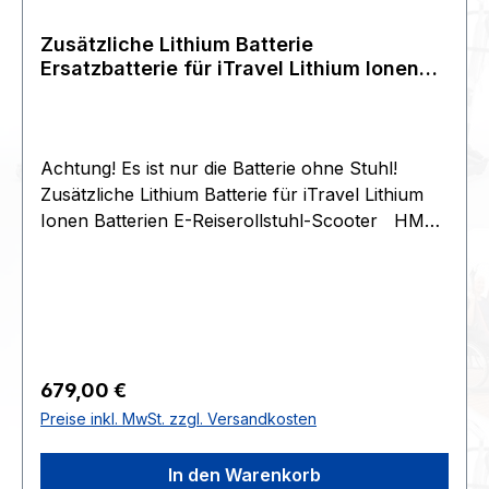
Zusätzliche Lithium Batterie
Ersatzbatterie für iTravel Lithium Ionen
Batterien E-Reiserollstuhl-Scooter
Achtung! Es ist nur die Batterie ohne Stuhl!
Zusätzliche Lithium Batterie für iTravel Lithium
Ionen Batterien E-Reiserollstuhl-Scooter HMV-
Nr.: 18.99.99.0999 LITHIUM BATTERIEPACK
1.054 25,2V 10,4AH (1 STÜCK)
Inklusive 1085145 Y-KABEL FÜR CODE 2837
==================================
==================================
= Für iTravel - elektrischer Reiserollstuhl von
Regulärer Preis:
679,00 €
Meyra Der elektrische Reiserollstuhl
Preise inkl. MwSt. zzgl. Versandkosten
iTravel wiegt nur 22 kg. Mit wenigen Handgriffen
zusammenfaltbar. Der elektrische Reiserollstuhl
In den Warenkorb
iTravel verfügt über einem