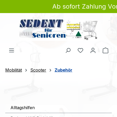
Ab sofort Zahlung Vor
Zum Hauptinhalt springen
Du hast 0 Produ
Ware
Mobilität
Scooter
Zubehör
Alltagshilfen