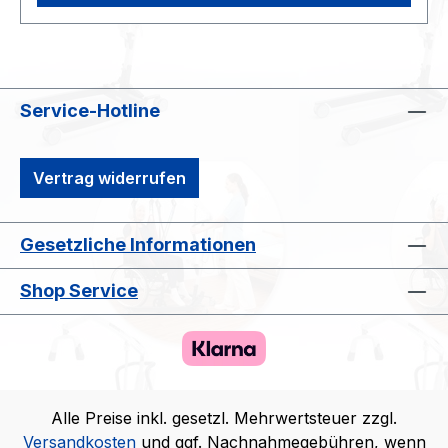
besonderem Komfort-Sitzsystem. HMV-Nr.:
18.46.06.0006 Grundausstattung
Hochschwenkbare Armlehnen Einfache
Bedienung mit Geschwindigkeitsvorwahl
Service-Hotline
Ladegerät Signalgeber Sitz faltbar Batterie
herausnehmbar mit zusätzlicher Ladebuchse
Zugelassenes Benutzergewicht 120 kg
Vertrag widerrufen
Grundausstattung Hochschwenkbare
Armlehnen Einfache Bedienung mit
Geschwindigkeitsvorwahl Ladegerät Signalgeber
Gesetzliche Informationen
Sitz faltbar Batterie herausnehmbar mit
zusätzlicher Ladebuchse Technische Daten:
Shop Service
Länge in mm 970 Breite in mm 560 Sitztiefe in
mm 400 Sitzbreiten in mm 440 Höhe in mm 870
Rückenhöhe in mm 460 Höhe gefaltet in mm
300 Fußplatte bis Sitz (Unterschenkellänge) in
mm 440 Leergewicht ab 22 kg Personengewicht
Alle Preise inkl. gesetzl. Mehrwertsteuer zzgl.
120 kg Fahrgeschwindigkeiten 6 km/h
Versandkosten
und ggf. Nachnahmegebühren, wenn